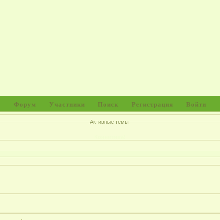
Форум
Участники
Поиск
Регистрация
Войти
Активные темы
Коннитива!