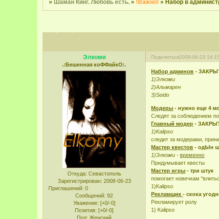
»
Шаман Кинг. Любовь есть.
»
!Важно!
»
Набор в админис
Страница:
1
Элкоми
Поделиться
2008-06-23 14:1
.:Бешенная коФФайкО:.
Набор админов
- ЗАКРЫ
1)Элкоми
2)Альмарен
3)Seido
Модеры
- нужно еще 4 м
Следят за соблюдением по
Главный модер
- ЗАКРЫ
1)Kalipso
следит за модерами, прин
Мастер квестов
- одЫн ш
1)Элкоми -
временно
Придумывает квесты
Мастер игры
- три штук
Откуда:
Севастополь
помогает новечкам "влитьс
Зарегистрирован
: 2008-06-23
1)Kalipso
Приглашений:
0
Рекламщик
- скока угодн
Сообщений:
92
Рекламирует ролу
Уважение:
[+0/-0]
1) Kalipso
Позитив:
[+0/-0]
Пол:
Женский