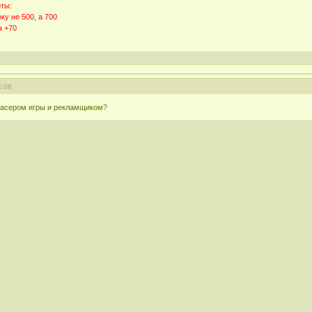
оты:
ку не 500, а 700
а +70
4:08
асером игры и рекламщиком?