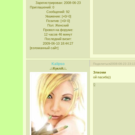
Зарегистрирован
: 2008-06-23
Приглашений:
0
Сообщений:
92
Уважение:
[+0/-0]
Позитив:
[+0/-0]
Пол:
Женский
Провел на форуме:
12 часов 46 минут
Последний визит:
2009-06-10 18:44:27
[взломанный сайт]
Kalipso
Поделиться
2008-06-23 23:1
.::КуклА::.
Элкоми
ой пасиба))
0