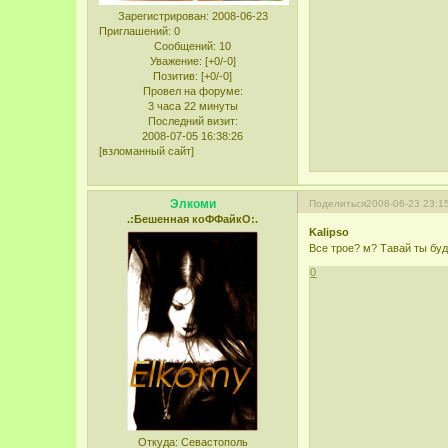
Зарегистрирован
: 2008-06-23
Приглашений:
0
Сообщений:
10
Уважение:
[+0/-0]
Позитив:
[+0/-0]
Провел на форуме:
3 часа 22 минуты
Последний визит:
2008-07-05 16:38:26
[взломанный сайт]
Элкоми
Поделиться
2008-06-23 23:1
.:Бешенная коФФайкО:.
Kalipso
Все трое? м? Тавай ты буд
0
Откуда:
Севастополь