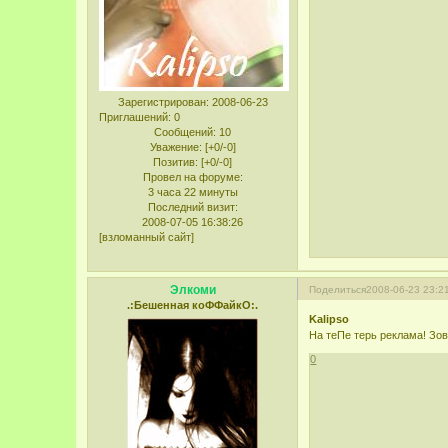
Зарегистрирован
: 2008-06-23
Приглашений:
0
Сообщений:
10
Уважение:
[+0/-0]
Позитив:
[+0/-0]
Провел на форуме:
3 часа 22 минуты
Последний визит:
2008-07-05 16:38:26
[взломанный сайт]
Элкоми
Поделиться
2008-06-23 23:2
.:Бешенная коФФайкО:.
Kalipso
На теПе терь реклама! Зов
0