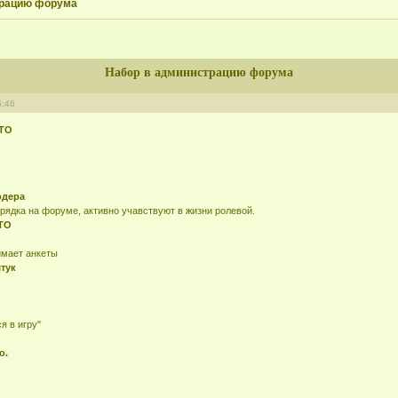
трацию форума
Набор в администрацию форума
5:46
ТО
одера
рядка на форуме, активно учавствуют в жизни ролевой.
ТО
имает анкеты
тук
я в игру"
о.