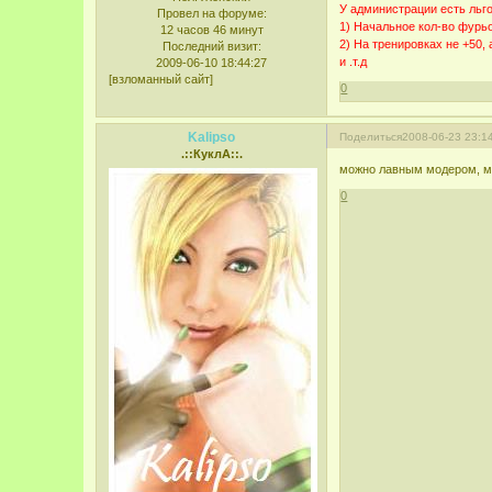
У администрации есть льг
Провел на форуме:
1) Начальное кол-во фурьо
12 часов 46 минут
2) На тренировках не +50, 
Последний визит:
и .т.д
2009-06-10 18:44:27
[взломанный сайт]
0
Kalipso
Поделиться
2008-06-23 23:1
.::КуклА::.
можно лавным модером, м
0